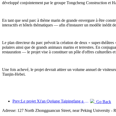
développé conjointement par le groupe Tongcheng Construction et Haic
En tant que seul parc à thème marin de grande envergure à être construi
interactifs et hôtels thématiques — afin d'instaurer un modèle inédit 
Le plan directeur du parc prévoit la création de deux « super-théâtres
polaires ainsi que de grands animaux marins et terrestres. En conjuguan
restauration — le projet vise à constituer un pôle d'offres culturelle
Une fois achevé, le projet devrait attirer un volume annuel de visiteur
Tianjin-Hebei.
Prev:Le projet Xi'an Qujiang Taipingfang a officiellement débuté sa construction, avec une superficie totale de 137 000 mètres carrés.
Go Back
Adresse: 127 North Zhongguancun Street, near Peking University - 