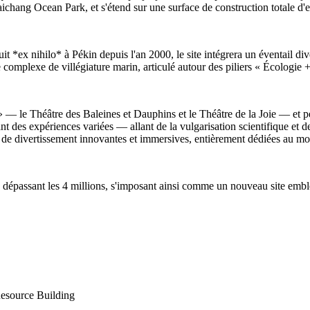
hang Ocean Park, et s'étend sur une surface de construction totale d'
t *ex nihilo* à Pékin depuis l'an 2000, le site intégrera un éventail div
de complexe de villégiature marin, articulé autour des piliers « Écologi
 » — le Théâtre des Baleines et Dauphins et le Théâtre de la Joie — et p
t des expériences variées — allant de la vulgarisation scientifique et de
s et de divertissement innovantes et immersives, entièrement dédiées au m
s dépassant les 4 millions, s'imposant ainsi comme un nouveau site emblé
Resource Building