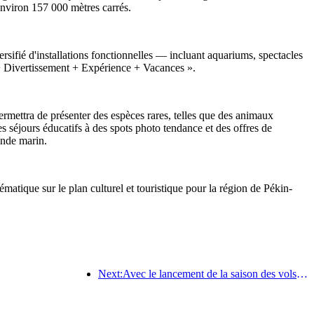
environ 157 000 mètres carrés.
ersifié d'installations fonctionnelles — incluant aquariums, spectacles
e + Divertissement + Expérience + Vacances ».
ermettra de présenter des espèces rares, telles que des animaux
s séjours éducatifs à des spots photo tendance et des offres de
onde marin.
matique sur le plan culturel et touristique pour la région de Pékin-
Next:Avec le lancement de la saison des vols été-automne, les trois aéroports de l'île de Hainan ont ajouté 41 nouvelles destinations.