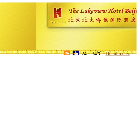
24 ~ 34℃
Détail météo