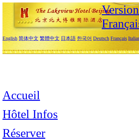
Versio
Françai
English
简体中文
繁體中文
日本語
한국어
Deutsch
Français
Itali
Accueil
Hôtel Infos
Réserver