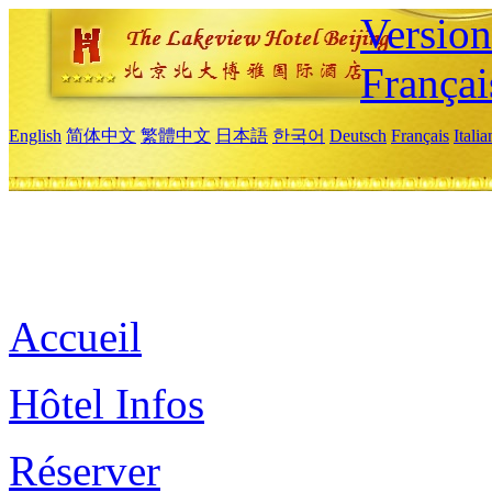
Versio
Françai
English
简体中文
繁體中文
日本語
한국어
Deutsch
Français
Itali
Accueil
Hôtel Infos
Réserver