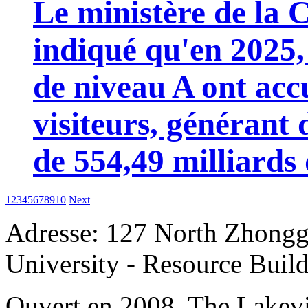
Le ministère de la 
indiqué qu'en 2025, 
de niveau A ont accu
visiteurs, générant 
de 554,49 milliards
1
2
3
4
5
6
7
8
9
10
Next
Adresse: 127 North Zhongg
University - Resource Buil
Ouvert en 2008, The Lakevi