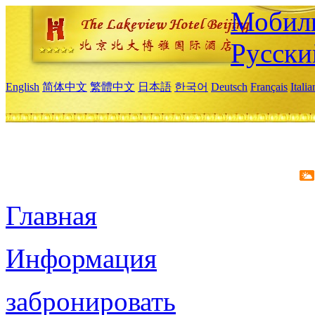
Мобиль
Русски
English
简体中文
繁體中文
日本語
한국어
Deutsch
Français
Itali
Главная
Информация
забронировать