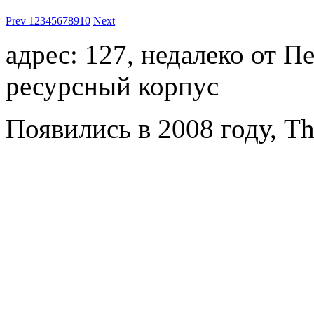
Prev
1
2
3
4
5
6
7
8
9
10
Next
адрес: 127, недалеко от П
ресурсный корпус
Появились в 2008 году, Th