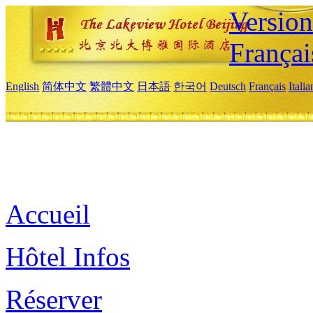
Versio
Françai
English
简体中文
繁體中文
日本語
한국어
Deutsch
Français
Itali
Accueil
Hôtel Infos
Réserver