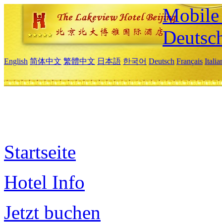
Mobile 
Deutsc
English
简体中文
繁體中文
日本語
한국어
Deutsch
Français
Itali
Startseite
Hotel Info
Jetzt buchen