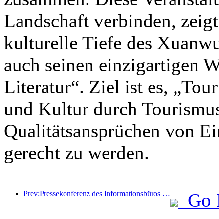
Landschaft verbinden, zeigt
kulturelle Tiefe des Xuanwu
auch seinen einzigartigen W
Literatur“. Ziel ist es, „To
und Kultur durch Tourismus
Qualitätsansprüchen von Ei
gerecht zu werden.
Prev:Pressekonferenz des Informationsbüros des Staatsrats: Derzeit gibt es in meinem Land 28 Grenzhäfen, die selbstfahrende Tourismusdienste anbieten können
Go 