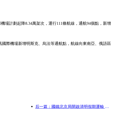
場計劃起降8.34萬架次，運行111條航線，通航94個點，新增
。
凰國際機場新增明斯克、烏法等通航點，航線向東南亞、俄語區
后一篇：國鐵北京局開啟清明假期運輸 預計發送旅客737萬人次