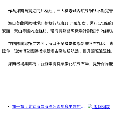
作為海南自貿港門戶樞紐，三大機場國內航線網絡不斷完善
海口美蘭國際機場計劃執行航班11.74萬架次，運行171條航
安順、黃山等國內通航點。瓊海博鰲國際機場計劃運行12條航
在國際航線拓展方面，海口美蘭國際機場新增阿布扎比、迪拜
延伸；瓊海博鰲國際機場新增吉隆坡通航點，提升國際通達性
海南機場集團稱，新航季將持續優化航線布局、提升保障能
前一篇：北京海昌海洋公園年底主體封頂 預計2027年建成開放
返回列表