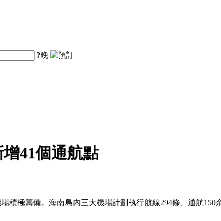
?
晚
增41個通航點
機場積極籌備。海南島內三大機場計劃執行航線294條、通航150