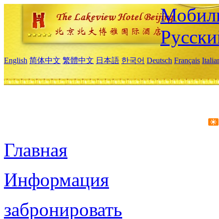
Мобиль
Русски
English
简体中文
繁體中文
日本語
한국어
Deutsch
Français
Itali
Главная
Информация
забронировать