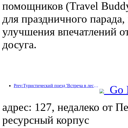
помощников (Travel Budd
для праздничного парада,
улучшения впечатлений от
досуга.
Prev:Туристический поезд 'Встреча в лесу Хулунбуир - Экспресс Дасинганлин - Поезд 'Звездный свет' - Путешествие в Тяньи' совершает свой первый рейс.
Go 
адрес: 127, недалеко от П
ресурсный корпус