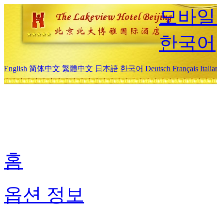
모바일
한국어
English
简体中文
繁體中文
日本語
한국어
Deutsch
Français
Itali
홈
옵션 정보