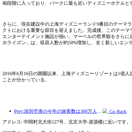
画段階に入っており、パークに最も近いディズニーホテルと
さらに、現在建設中の上海ディズニーランド9番目のテーマ
クトにおける重要な節目を迎えました。完成後、このテーマ
エンターテイメント施設が揃い、マーベルの世界観をさらに
ホライズン」は、収容人数が約50%増加し、全く新しいエン
2016年6月16日の開園以来、上海ディズニーリゾートは1
ことが分かっている。
Prev:深圳空港の今年の旅客数は300万人を超え、同期間の新記録を樹立した。
Go Back
アドレス: 中関村北大街127号、北京大学-資源楼に近いです。