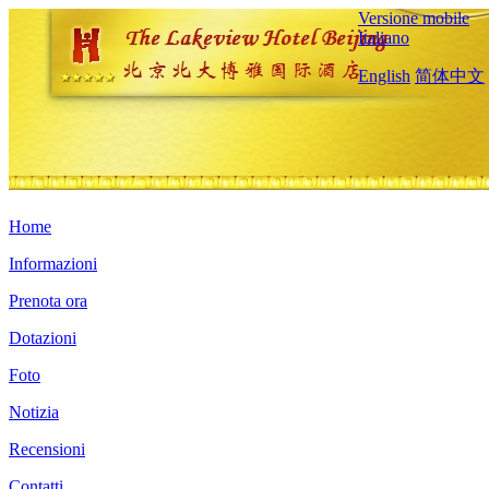
Versione mobile
Italiano
English
简体中文
Home
Informazioni
Prenota ora
Dotazioni
Foto
Notizia
Recensioni
Contatti