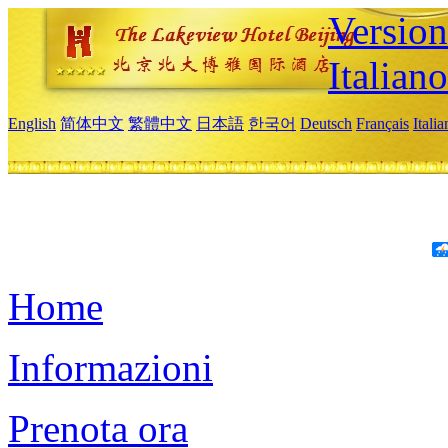
Version
Italiano
English
简体中文
繁體中文
日本語
한국어
Deutsch
Français
Itali
Home
Informazioni
Prenota ora