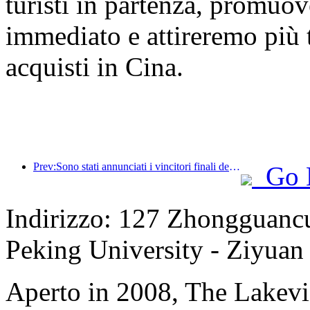
turisti in partenza, promuo
immediato e attireremo più tu
acquisti in Cina.
Prev:Sono stati annunciati i vincitori finali dei sei premi principali, a cui hanno partecipato oltre cento hotel e aziende che hanno ricevuto riconoscimenti annuali!
Go 
Indirizzo: 127 Zhongguancun
Peking University - Ziyuan
Aperto in 2008, The Lakevi