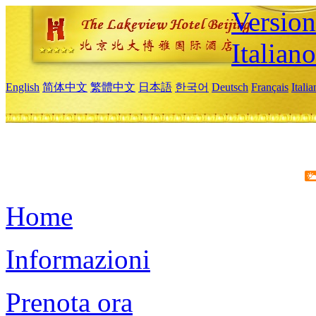
Version
Italiano
English
简体中文
繁體中文
日本語
한국어
Deutsch
Français
Itali
Home
Informazioni
Prenota ora