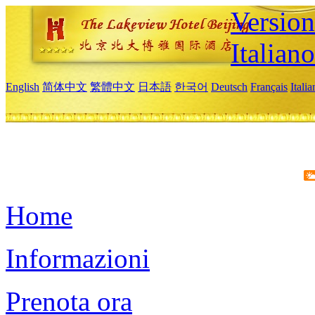
Version
Italiano
English
简体中文
繁體中文
日本語
한국어
Deutsch
Français
Itali
Home
Informazioni
Prenota ora