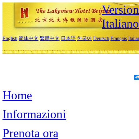
Version
Italiano
English
简体中文
繁體中文
日本語
한국어
Deutsch
Français
Itali
Home
Informazioni
Prenota ora